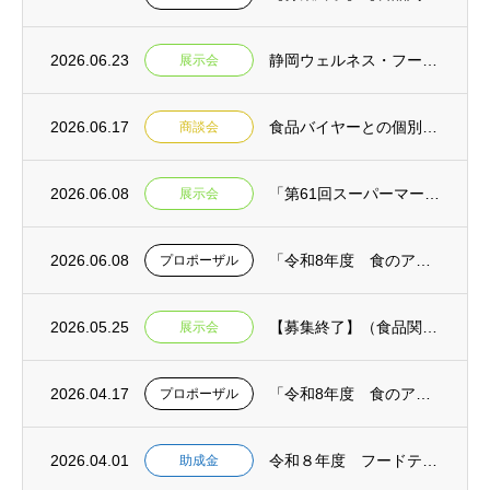
2026.06.23
静岡ウェルネス・フーズEXPO2026 来場者募集開始のお知らせ
展示会
2026.06.17
食品バイヤーとの個別商談会＆専門家との個別相談会in焼津 参加事業者募集【締切延長:令...
商談会
2026.06.08
「第61回スーパーマーケット・トレードショー2027」静岡県ブース出展者募集【締切:令...
展示会
2026.06.08
「令和8年度 食のアップサイクル商品普及啓発事業業務委託【消費者向け】」公募型プロポー...
プロポーザル
2026.05.25
【募集終了】（食品関連）FOOD STYLE JAPAN 2026〈九州〉出展者募集（...
展示会
2026.04.17
「令和8年度 食のアップサイクル商品出口戦略強化業務委託【モデル構築】」公募型プロポー...
プロポーザル
2026.04.01
令和８年度 フードテックシーズ活用可能性調査助成金 募集開始 【事前相談：５月１日締切...
助成金