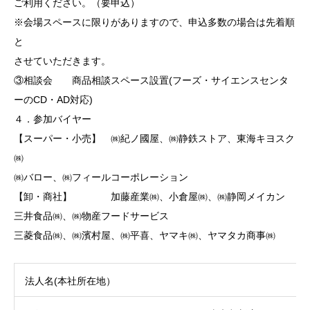
ご利用ください。（要申込）
※会場スペースに限りがありますので、申込多数の場合は先着順
と
させていただきます。
③相談会 商品相談スペース設置(フーズ・サイエンスセンタ
ーのCD・AD対応)
４．参加バイヤー
【スーパー・小売】 ㈱紀ノ國屋、㈱静鉄ストア、東海キヨスク
㈱
㈱バロー、㈱フィールコーポレーション
【卸・商社】 加藤産業㈱、小倉屋㈱、㈱静岡メイカン
三井食品㈱、㈱物産フードサービス
三菱食品㈱、㈱濱村屋、㈱平喜、ヤマキ㈱、ヤマタカ商事㈱
法人名(本社所在地）