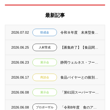
最新記事
2026.07.02
令和８年度 未来型食品等開発助成金 2次募集開始 【事前相談：7月１６日締切 申請書提...
助成金
2026.06.25
【募集終了】【食品関連業界の未来を担うあなたへ!】(募集期間延長 6月25日→7月２日...
人材育成
2026.06.23
静岡ウェルネス・フーズEXPO2026 来場者募集開始のお知らせ
展示会
2026.06.17
食品バイヤーとの個別商談会＆専門家との個別相談会in焼津 参加事業者募集【締切延長:令...
商談会
2026.06.08
「第61回スーパーマーケット・トレードショー2027」静岡県ブース出展者募集【締切:令...
展示会
2026.06.08
「令和8年度 食のアップサイクル商品普及啓発事業業務委託【消費者向け】」公募型プロポー...
プロポーザル