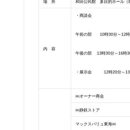
場 所
和田公民館 多目的ホール（焼津
・商談会
午前の部 10時30分～12時
内 容
午後の部 13時30分～16時3
・展示会 12時20分～13
㈱オーナー商会
㈱静鉄ストア
マックスバリュ東海㈱