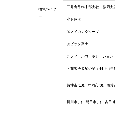
三井食品㈱中部支社・静岡支
招聘バイヤ
ー
小倉屋㈱
㈱メイカングループ
㈱ビッグ富士
㈱フィールコーポレーション
・商談会参加企業：44社（申
焼津市(13)、静岡市(8)、藤枝
掛川市(1)、磐田市(1)、吉田町