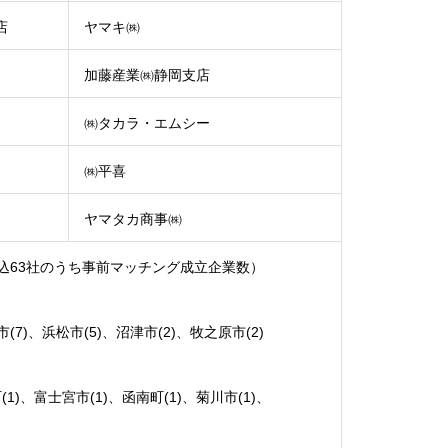
店
ヤマキ㈱
加藤産業㈱静岡支店
㈱タカラ・エムシー
㈱平喜
ヤマタカ商事㈱
込63社のうち事前マッチング成立企業数）
市(7)、浜松市(5)、沼津市(2)、牧之原市(2)
(1)、富士宮市(1)、函南町(1)、菊川市(1)、