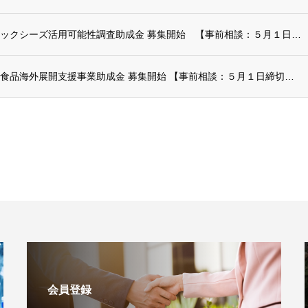
令和８年度 フードテックシーズ活用可能性調査助成金 募集開始 【事前相談：５月１日締切...
令和８年度 県産加工食品海外展開支援事業助成金 募集開始 【事前相談：５月１日締切 申...
会員登録