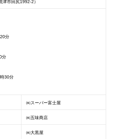
市田尻1992-2）
20分
0分
時30分
㈱スーパー富士屋
㈱五味商店
㈱大黒屋