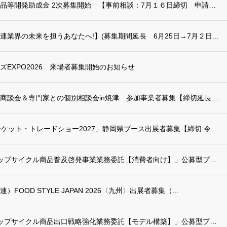
令和８年度 未来型食品等開発助成金 2次募集開始 【事前相談：7月１６日締切 申請書提...
業界の未来を担うあなたへ!】(募集期間延長 6月25日→7月２日...
EXPO2026 来場者募集開始のお知らせ
食品バイヤーとの個別商談会＆専門家との個別相談会in焼津 参加事業者募集【締切延長:令...
ケット・トレードショー2027」静岡県ブース出展者募集【締切:令...
「令和8年度 食のアップサイクル商品普及啓発事業業務委託【消費者向け】」公募型プロポー...
OOD STYLE JAPAN 2026〈九州〉出展者募集（...
「令和8年度 食のアップサイクル商品出口戦略強化業務委託【モデル構築】」公募型プロポー...