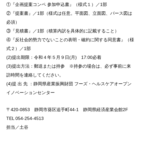
①『企画提案コンペ 参加申込書』（様式１）／1部
②『提案書』／1部（様式は任意。平面図、立面図、パース図は
必須）
③『見積書』／1部（積算内訳を具体的に記載すること）
④『反社会的勢力でないことの表明・確約に関する同意書』（様
式２）／1部
(2)提出期限：令和４年５月９日(月) 17:00必着
(3)提出方法：郵送または持参 ※持参の場合は、必ず事前に来
訪時間を連絡してください。
(4)提 出 先 ：静岡県産業振興財団 フーズ・ヘルスケアオープン
イノベーションセンター
〒420-0853 静岡市葵区追手町44-1 静岡県経済産業会館2F
TEL 054-254-4513
担当／土谷