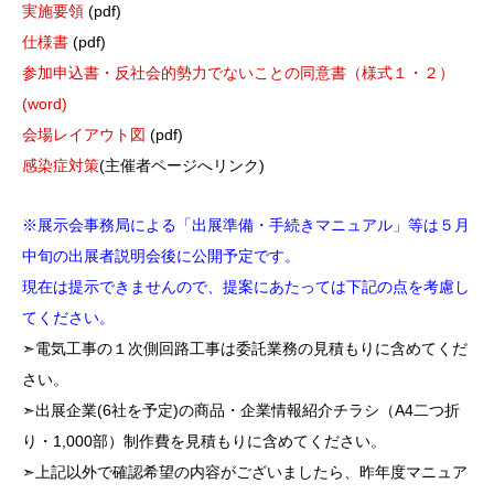
実施要領
(pdf)
仕様書
(pdf)
参加申込書・反社会的勢力でないことの同意書（様式１・２）
(word)
会場レイアウト図
(pdf)
感染症対策
(主催者ページへリンク)
※展示会事務局による「出展準備・手続きマニュアル」等は５月
中旬の出展者説明会後に公開予定です。
現在は提示できませんので、提案にあたっては下記の点を考慮し
てください。
➣電気工事の１次側回路工事は委託業務の見積もりに含めてくだ
さい。
➣出展企業(6社を予定)の商品・企業情報紹介チラシ（A4二つ折
り・1,000部）制作費を見積もりに含めてください。
➣上記以外で確認希望の内容がございましたら、昨年度マニュア