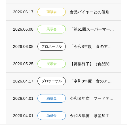
2026.06.17
食品バイヤーとの個別商談会＆専門家との個別相談会in焼津 参加事業者募集【締切延長:令...
商談会
2026.06.08
「第61回スーパーマーケット・トレードショー2027」静岡県ブース出展者募集【締切:令...
展示会
2026.06.08
「令和8年度 食のアップサイクル商品普及啓発事業業務委託【消費者向け】」公募型プロポー...
プロポーザル
2026.05.25
【募集終了】（食品関連）FOOD STYLE JAPAN 2026〈九州〉出展者募集（...
展示会
2026.04.17
「令和8年度 食のアップサイクル商品出口戦略強化業務委託【モデル構築】」公募型プロポー...
プロポーザル
2026.04.01
令和８年度 フードテックシーズ活用可能性調査助成金 募集開始 【事前相談：５月１日締切...
助成金
2026.04.01
令和８年度 県産加工食品海外展開支援事業助成金 募集開始 【事前相談：５月１日締切 申...
助成金