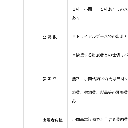
３社（小間）（１社あたりのスペー
あり）
※トライアルブースでの出展と
公 募 数
※隣接する出展者との仕切りパ
参 加 料
無料（小間代約10万円は当財
旅費、宿泊費、製品等の運搬費
み）、
小間基本設備で不足する装飾費
出展者負担