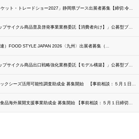
ケット・トレードショー2027」静岡県ブース出展者募集【締切:令...
「令和8年度 食のアップサイクル商品普及啓発事業業務委託【消費者向け】」公募型プロポー...
OOD STYLE JAPAN 2026〈九州〉出展者募集（...
「令和8年度 食のアップサイクル商品出口戦略強化業務委託【モデル構築】」公募型プロポー...
令和８年度 フードテックシーズ活用可能性調査助成金 募集開始 【事前相談：５月１日締切...
令和８年度 県産加工食品海外展開支援事業助成金 募集開始 【事前相談：５月１日締切 申...