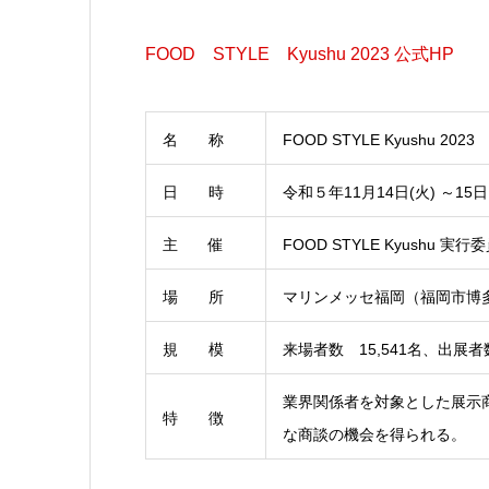
FOOD STYLE Kyushu 2023 公式HP
名 称
FOOD STYLE Kyushu 2023
日 時
令和５年11月14日(火) ～15
主 催
FOOD STYLE Kyushu 実行
場 所
マリンメッセ福岡（福岡市博多
規 模
来場者数 15,541名、出展者数
業界関係者を対象とした展示
特 徴
な商談の機会を得られる。