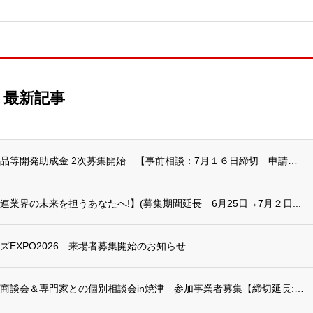
最新記事
令和８年度 未来型食品等開発助成金 2次募集開始 【事前相談：7月１６日締切 申請書提...
業界の未来を担うあなたへ!】(募集期間延長 6月25日→7月２日...
EXPO2026 来場者募集開始のお知らせ
食品バイヤーとの個別商談会＆専門家との個別相談会in焼津 参加事業者募集【締切延長:令...