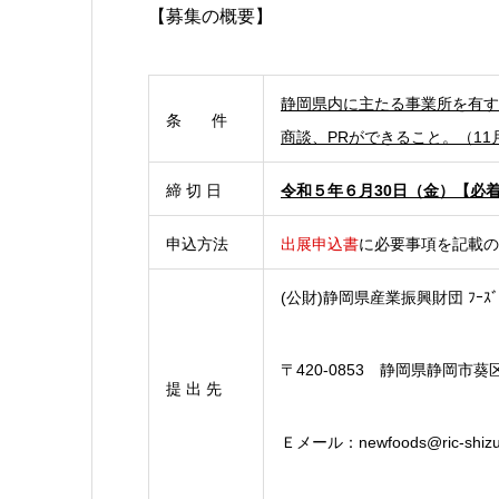
【募集の概要】
静岡県内に主たる事業所を有す
条 件
商談、PRができること。（11
締 切 日
令和５年６月30日
（金）
【必
申込方法
出展申込書
に必要事項を記載の
(公財)静岡県産業振興財団 ﾌｰｽﾞ･ﾍ
〒420‐0853 静岡県静岡市
提 出 先
Ｅメール：newfoods@ric-shiz