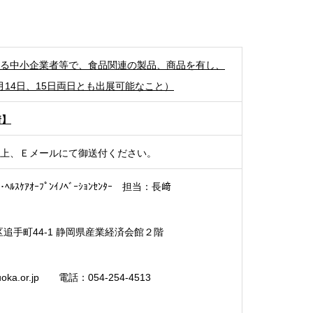
る中小企業者等で、食品関連の製品、商品を有し、
月14日、15日両日とも出展可能なこと）
着】
上、Ｅメールにて御送付ください。
ﾙｽｹｱｵｰﾌﾟﾝｲﾉﾍﾞｰｼｮﾝｾﾝﾀｰ 担当：長﨑
葵区追手町44-1 静岡県産業経済会館２階
uoka.or.jp 電話：054-254-4513