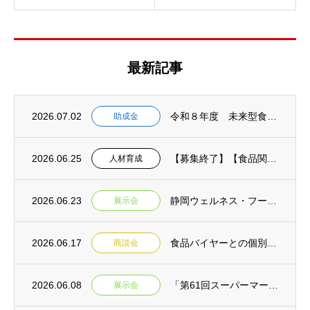
最新記事
2026.07.02
令和８年度 未来型食品等開発助成金 2次募集開始 【事前相談：7月１６日締切 申請書提...
助成金
2026.06.25
【募集終了】【食品関連業界の未来を担うあなたへ!】(募集期間延長 6月25日→7月２日...
人材育成
2026.06.23
静岡ウェルネス・フーズEXPO2026 来場者募集開始のお知らせ
展示会
2026.06.17
食品バイヤーとの個別商談会＆専門家との個別相談会in焼津 参加事業者募集【締切延長:令...
商談会
2026.06.08
「第61回スーパーマーケット・トレードショー2027」静岡県ブース出展者募集【締切:令...
展示会