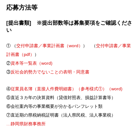
応募方法等
[提出書類] ※提出部数等は募集要項をご確認くださ
い
① （
交付申請書／事業計画書（word）
） （
交付申請書／事業
計画書（pdf）
）
②
資本等一覧表（word)
③
反社会的勢力でないことの表明・同意書
④
従業員名簿（直接人件費明細書）（参考様式①）（word)
⑤直近３カ年の決算資料（貸借対照表、損益計算書等）
⑥会社案内等の事業概要が分かるパンフレット類
⑦直近期の県税納税証明書（法人県民税、法人事業税）
…静岡県財務事務所