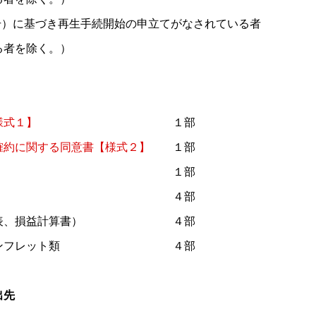
号）に基づき再生手続開始の申立てがなされている者
者を除く。）
様式１】
１部
確約に関する同意書【様式２】
１部
積書 １部
企画書 ４部
借対照表、損益計算書） ４部
分かるパンフレット類 ４部
出先