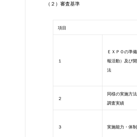
（２）審査基準
項目
ＥＸＰＯの準備
１
報活動）及び開
法
同様の実施方法
２
調査実績
３
実施能力・体制