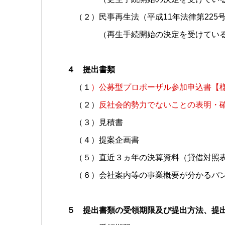
（２）民事再生法（平成11年法律第225
（再生手続開始の決定を受けている
４ 提出書類
（１
）公募型プロポーザル参加申込書【
（２）
反社会的勢力でないことの表明・
（３）見
（４）提案
（５）直近３ヵ年の決算資料（貸
（６）会社案内等の事業概要が
５ 提出書類の受領期限及び提出方法、提