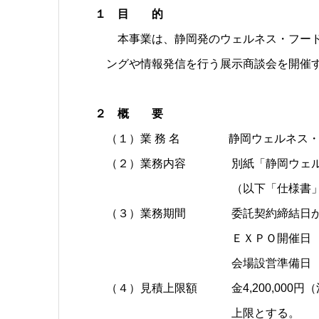
１ 目 的
本事業は、静岡発のウェルネス・フード
ングや情報発信を行う展示商談会を開催
２ 概 要
（１）業 務 名 静岡ウェルネス・フー
（２）業務内容 別紙「静岡ウェルネス
（以下「仕様書」とい
（３）業務期間 委託契約締結日から令
ＥＸＰＯ開催日 令和７年９月1
会場設営準備日 令和７年
（４）見積上限額 金4,200,000円
上限とする。