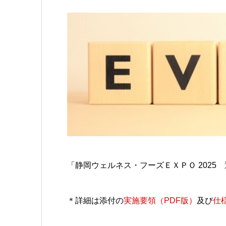
「静岡ウェルネス・フーズＥＸＰＯ 202
＊詳細は添付の
実施要領（PDF版）
及び
仕