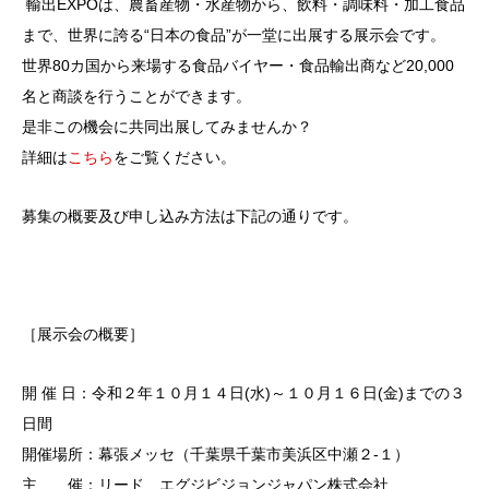
輸出EXPOは、農畜産物・水産物から、飲料・調味料・加工食品
まで、世界に誇る“日本の食品”が一堂に出展する展示会です。
世界80カ国から来場する食品バイヤー・食品輸出商など20,000
名と商談を行うことができます。
是非この機会に共同出展してみませんか？
詳細は
こちら
をご覧ください。
募集の概要及び申し込み方法は下記の通りです。
［展示会の概要］
開 催 日：令和２年１０月１４日(水)～１０月１６日(金)までの３
日間
開催場所：幕張メッセ（千葉県千葉市美浜区中瀬２-１）
主 催：リード エグジビジョンジャパン株式会社