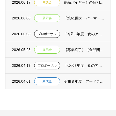
2026.06.17
食品バイヤーとの個別商談会＆専門家との個別相談会in焼津 参加事業者募集【締切延長:令...
商談会
2026.06.08
「第61回スーパーマーケット・トレードショー2027」静岡県ブース出展者募集【締切:令...
展示会
2026.06.08
「令和8年度 食のアップサイクル商品普及啓発事業業務委託【消費者向け】」公募型プロポー...
プロポーザル
2026.05.25
【募集終了】（食品関連）FOOD STYLE JAPAN 2026〈九州〉出展者募集（...
展示会
2026.04.17
「令和8年度 食のアップサイクル商品出口戦略強化業務委託【モデル構築】」公募型プロポー...
プロポーザル
2026.04.01
令和８年度 フードテックシーズ活用可能性調査助成金 募集開始 【事前相談：５月１日締切...
助成金